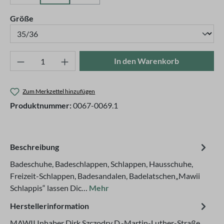
auswählen
Größe
Produkt Anzahl: Gib den gewünschten Wert ei
In den Warenkorb
Zum Merkzettel hinzufügen
Produktnummer:
0067-0069.1
Beschreibung
Badeschuhe, Badeschlappen, Schlappen, Hausschuhe,
Freizeit-Schlappen, Badesandalen, Badelatschen„Mawii
Schlappis“ lassen Dic…
Mehr
Herstellerinformation
MAWII Inhaber Dirk Szczodry D.-Martin-Luther-Straße