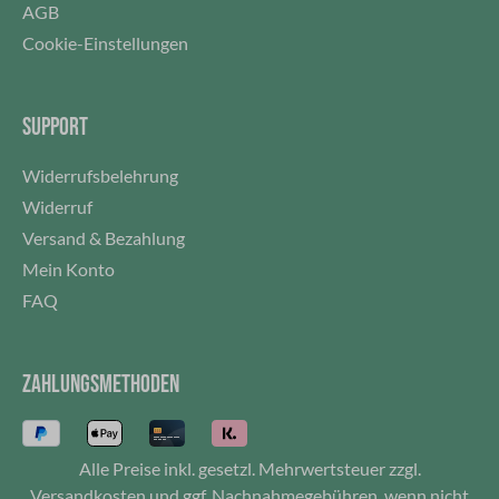
Bezug kann daher abgenommen und maschinell
AGB
gereinigt werden.Hinweis: Lieferung ohne Füllstoff /
Cookie-Einstellungen
Kissen
SUPPORT
Widerrufsbelehrung
Widerruf
Versand & Bezahlung
Mein Konto
FAQ
ZAHLUNGSMETHODEN
Alle Preise inkl. gesetzl. Mehrwertsteuer zzgl.
Versandkosten
und ggf. Nachnahmegebühren, wenn nicht