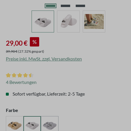
Verkaufspreis:
%
29,00 €
Regulärer Preis:
39,90 €
(27.32% gespart)
Preise inkl. MwSt. zzgl. Versandkosten
Durchschnittliche Bewertung von 4.5 von 5 Sternen
4 Bewertungen
Sofort verfügbar, Lieferzeit: 2-5 Tage
auswählen
Farbe
Beige
Weiß
Grau
(Diese Option ist zurzeit nicht verfügbar.)