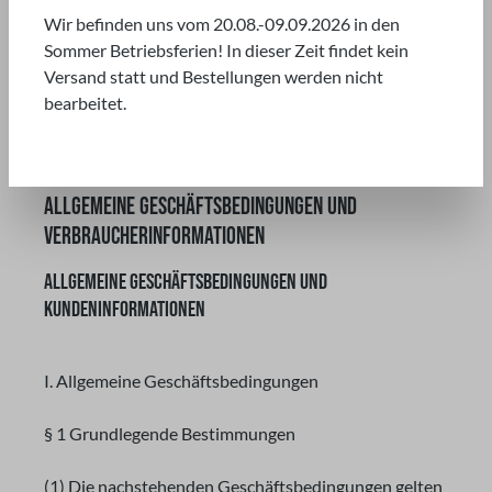
Wir befinden uns vom 20.08.-09.09.2026 in den
ALLGEMEINE GESCHÄFTSBEDINGUNGEN
Sommer Betriebsferien! In dieser Zeit findet kein
Versand statt und Bestellungen werden nicht
bearbeitet.
ALLGEMEINE GESCHÄFTSBEDINGUNGEN UND
VERBRAUCHERINFORMATIONEN
ALLGEMEINE GESCHÄFTSBEDINGUNGEN UND
KUNDENINFORMATIONEN
I. Allgemeine Geschäftsbedingungen
§ 1 Grundlegende Bestimmungen
(1) Die nachstehenden Geschäftsbedingungen gelten