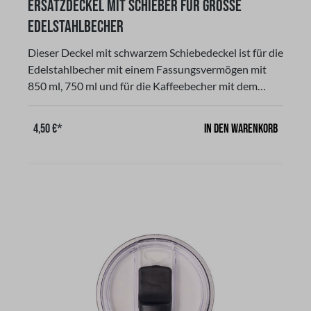
Ersatzdeckel mit Schieber für grosse
Edelstahlbecher
Dieser Deckel mit schwarzem Schiebedeckel ist für die
Edelstahlbecher mit einem Fassungsvermögen mit
850 ml, 750 ml und für die Kaffeebecher mit dem
Fassungsvermögen 414 ml nur geeignet. Außerdem
lässt sich der Schieber für eine einfache und
In den Warenkorb
4,50 €*
gründliche Reinigung leicht entfernen. Dieser
spülmaschinengeeignete Deckel bietet außerdem
eine Schutzbarriere, für jedes Getränk wie Kaffee,
Wasser, Tee und schließt gleichzeitig Hitze oder Kälte
ein. Der Deckel ist auslaufsicher!