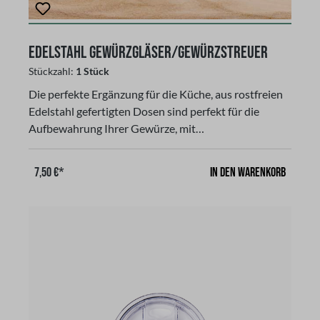
Edelstahl Gewürzgläser/Gewürzstreuer
Stückzahl:
1 Stück
Die perfekte Ergänzung für die Küche, aus rostfreien
Edelstahl gefertigten Dosen sind perfekt für die
Aufbewahrung Ihrer Gewürze, mit
GlaseinsatzDrehen Sie einfach den Aufsatz so, das Sie
das Gewürz nach Ihren persönlichen Vorlieben
In den Warenkorb
7,50 €*
dosieren möchten. Für fein gemahlene Mischung wie
Currygewürz, als auch für Salz und Pfeffer, sowie für
Kräutermischungen oder Chiliflocken. Besonders
pflegeleicht, hygienisch und lebensmittelecht sind die
Gewürzstreuer. Praktisch für unterwegs zum Campen
oder für zu Hause!Maße: Der Streuer ist 8,2 cm hoch
und der Durchmesser beträgt 5
cm.Fassungsvermögen: 70 ml (wird ohne Inhalt
geliefert)gibt es auch als Bundle (2 Stück)