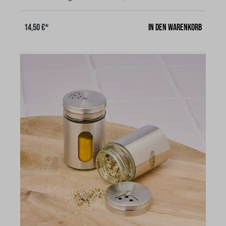
GlaseinsatzDrehen Sie einfach den Aufsatz so, das Sie
das Gewürz nach Ihren persönlichen Vorlieben
In den Warenkorb
14,50 €*
dosieren möchten. Für fein gemahlene Mischung wie
Currygewürz, als auch für Salz und Pfeffer, sowie für
Kräutermischungen oder Chiliflocken. Besonders
pflegeleicht, hygienisch und lebensmittelecht sind die
Gewürzstreuer. Praktisch für unterwegs zum Campen
oder für zu Hause!Maße: Der Streuer ist 8,2 cm hoch
und der Durchmesser beträgt 5
cm.Fassungsvermögen: 70 ml (wird ohne Inhalt
geliefert)gibt es auch als Bundle (2 Stück)