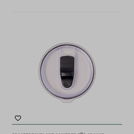
Kaffee, Wasser, Tee und schließt gleichzeitig Hitze
oder Kälte ein. Der Deckel ist auslaufsicher!