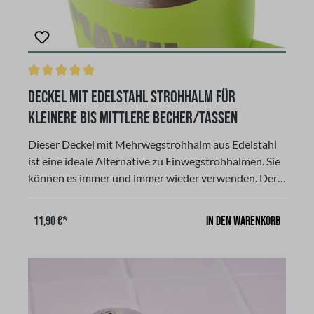
Durchschnittliche Bewertung von 5 von 5 Sternen
Deckel mit Edelstahl Strohhalm für
kleinere bis mittlere Becher/Tassen
Dieser Deckel mit Mehrwegstrohhalm aus Edelstahl
ist eine ideale Alternative zu Einwegstrohhalmen. Sie
können es immer und immer wieder verwenden. Der
Deckel sorgt dafür, dass auch die Kleinen ohne die
Gefahr des Verschüttens trinken können. Der
In den Warenkorb
11,90 €*
Strohhalm ist aus Edelstahl und passt auf alle
Becher/Tassen mit einem Fassungsvermögen 350 ml
und 600 ml. Nicht kompatibel mit den gewölbten
Edelstahlbechern mit 300 ml Fassungsvermögen!