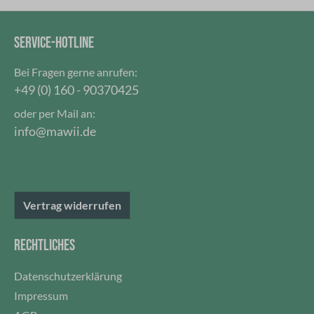
eine Schutzbarriere, für jedes Getränk wie Kaffee,
Wasser, Tee und schließt gleichzeitig Hitze oder Kälte
SERVICE-HOTLINE
ein. Der Deckel ist auslaufsicher!
Bei Fragen gerne anrufen:
+49 (0) 160 - 90370425
oder per Mail an:
info@mawii.de
Vertrag widerrufen
RECHTLICHES
Datenschutzerklärung
Impressum