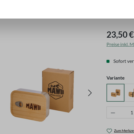
Regulärer Pre
23,50 €
Preise inkl. 
Sofort ver
aus
Variante
PREMIU
Produkt 
Zum Merkzet