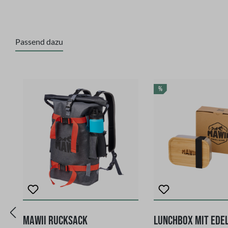
Passend dazu
Produktgalerie überspringen
RABATT
%
MAWII Rucksack
Lunchbox mit Ede