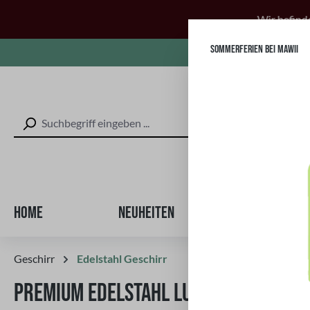
 Hauptinhalt springen
Zur Suche springen
Zur Hauptnavigation springen
Wir befinden uns vom 20.
SOMMERFERIEN BEI MAWII
Kostenl
Home
Neuheiten
Equipment
Geschirr
Edelstahl Geschirr
PREMIUM EDELSTAHL LUNCHBOX