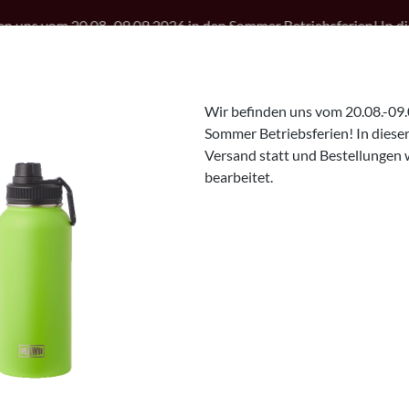
08.-09.09.2026 in den Sommer Betriebsferien! In dieser Zeit finde
oser Versand ab 75€
Versand innerhalb 2-3 Werktagen
D
Wir befinden uns vom 20.08.-09.
Sommer Betriebsferien! In dieser 
Versand statt und Bestellungen 
bearbeitet.
 VAN
Sale Angebote
Geschir