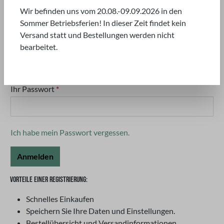
Wir befinden uns vom 20.08.-09.09.2026 in den
Einloggen mit E-Mail-Adresse und Passwort
Sommer Betriebsferien! In dieser Zeit findet kein
Versand statt und Bestellungen werden nicht
Ihre E-Mail-Adresse
*
bearbeitet.
Ihr Passwort
*
Ich habe mein Passwort vergessen.
Anmelden
VORTEILE EINER REGISTRIERUNG:
Schnelles Einkaufen
Speichern Sie Ihre Daten und Einstellungen.
Bestellübersicht und Versandinformationen