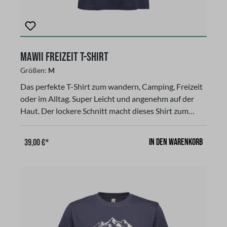
MAWII Freizeit T-Shirt
Größen:
M
Das perfekte T-Shirt zum wandern, Camping, Freizeit
oder im Alltag. Super Leicht und angenehm auf der
Haut. Der lockere Schnitt macht dieses Shirt zum
komfortablen Begleiter in der Freizeit. Eine
solide Verbindung aus Langlebigkeit und sicher
In den Warenkorb
39,00 €*
Qualität. Gerader Schnitt, kurzärmligFarbe: ink grey,
(dunkel grau), aus 100 % Bio BaumwolleGr. Mmit
unserem LOGO und Schriftzuggibt es in den Größen
S-XLGr. S: Breite 50 cm, Höhe 70 cmGr. M: Breite 53
cm, Höhe 72 cmGr. L: Breite 56 cm, Höhe 74 cmGr.
XL: Breite 60 cm, Höhe 76 cm