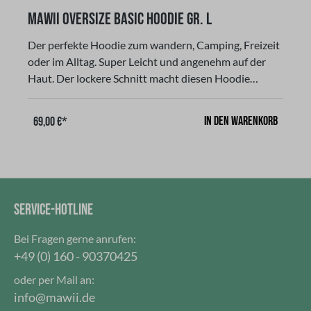
MAWII Oversize Basic Hoodie Gr. L
Der perfekte Hoodie zum wandern, Camping, Freizeit
oder im Alltag. Super Leicht und angenehm auf der
Haut. Der lockere Schnitt macht diesen Hoodie
zum komfortablen Begleiter in der Freizeit. Eine
solide Verbindung aus Langlebigkeit und sicher
In den Warenkorb
69,00 €*
Qualität. Gerader Schnitt, langarmig, mit Kapuze und
Kangurutasche in der Mitte Farbe: blau, aus 65 %
Baumwolle und 35 % Polyestermit unserem LOGO
und Schriftzug "Enjoy the Freedom!"Unisex,
waschbar im Schonwaschgang bei 30 Grad! Nicht im
SERVICE-HOTLINE
Wäschetrockner trocknen!
Bei Fragen gerne anrufen:
+49 (0) 160 - 90370425
oder per Mail an:
info@mawii.de