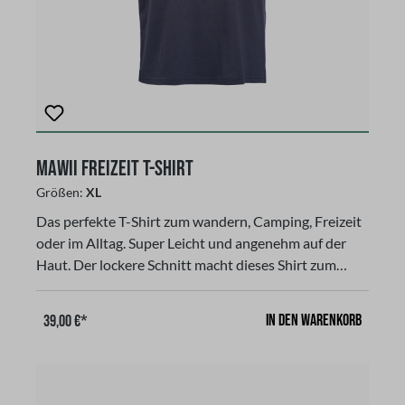
MAWII Freizeit T-Shirt
Größen:
XL
Das perfekte T-Shirt zum wandern, Camping, Freizeit
oder im Alltag. Super Leicht und angenehm auf der
Haut. Der lockere Schnitt macht dieses Shirt zum
komfortablen Begleiter in der Freizeit. Eine
solide Verbindung aus Langlebigkeit und sicher
In den Warenkorb
39,00 €*
Qualität. Gerader Schnitt, kurzärmligmit unserem
LOGO und SchriftzugFarbe: ink grey, (dunkel grau),
aus 100 % Bio BaumwolleGr. XLgibt es in den Größen
S-XLGr. S: Breite 50 cm, Höhe 70 cmGr. M: Breite 53