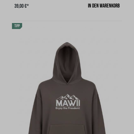
solide Verbindung aus Langlebigkeit und sicher
In den Warenkorb
39,00 €*
Qualität. Gerader Schnitt, kurzärmligFarbe: ink grey,
(dunkel grau), aus 100 % Bio Baumwollemit unser
Logo uns Schriftzug!Gr. Lgibt es in den Größen S-
TIPP
XLGr. S: Breite 50 cm, Höhe 70 cmGr. M: Breite 53
cm, Höhe 72 cmGr. L: Breite 56 cm, Höhe 74 cmGr.
XL: Breite 60 cm, Höhe 76 cm