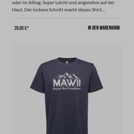
oder im Alltag. Super Leicht und angenehm auf der
Haut. Der lockere Schnitt macht dieses Shirt
zum komfortablen Begleiter in der Freizeit. Eine
solide Verbindung aus Langlebigkeit und sicher
In den Warenkorb
39,00 €*
Qualität. Gerader Schnitt, kurzärmligFarbe: ink grey,
(dunkel grau), aus 100 % Bio Baumwollemit unserem
LOGO und SchriftzugGr. Sgibt es in den Größen S-
XLGr. S: Breite 50 cm, Höhe 70 cmGr. M: Breite 53
cm, Höhe 72 cmGr. L: Breite 56 cm, Höhe 74 cmGr.
XL: Breite 60 cm, Höhe 76 cm