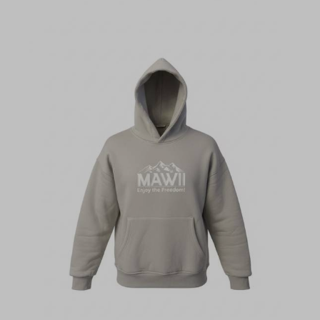
unserem LOGO und Schriftzug "Enjoy the
Freedom!"Unisex, waschbar im
Schonwaschgang bei 30 Grad! Nicht im
Wäschetrockner trocknen!