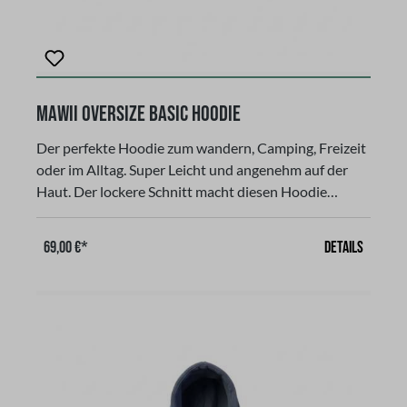
MAWII Oversize Basic Hoodie
Der perfekte Hoodie zum wandern, Camping, Freizeit
oder im Alltag. Super Leicht und angenehm auf der
Haut. Der lockere Schnitt macht diesen Hoodie
zum komfortablen Begleiter in der Freizeit. Eine
solide Verbindung aus Langlebigkeit und sicher
Details
69,00 €*
Qualität. Gerader Schnitt, langarmig, mit Kapuze und
Kangurutasche in der Mitte Farbe: Grey, (hell
grau), aus 65 % Baumwolle und 35 % Polyestermit
unserem LOGO und Schriftzug "Enjoy the
Freedom!"Unisex, waschbar im
Schonwaschgang bei 30 Grad! Nicht im
Wäschetrockner trocknen!