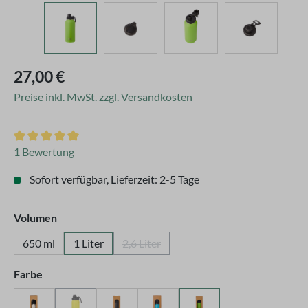
Regulärer Preis:
27,00 €
Preise inkl. MwSt. zzgl. Versandkosten
Durchschnittliche Bewertung von 5 von 5 Sternen
1 Bewertung
Sofort verfügbar, Lieferzeit: 2-5 Tage
auswählen
Volumen
650 ml
1 Liter
2,6 Liter
(Diese Option ist zurzeit nicht verfügbar
auswählen
Farbe