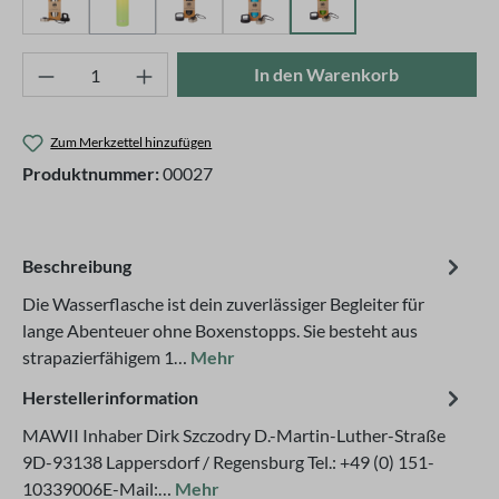
Edelstahl
Farbverlauf-gelb-grün
Schwarz
Blau
Lemongrün
(Diese Option ist zurzeit nicht verfügbar.)
Produkt Anzahl: Gib den gewünschten Wert ei
In den Warenkorb
Zum Merkzettel hinzufügen
Produktnummer:
00027
Beschreibung
Die Wasserflasche ist dein zuverlässiger Begleiter für
lange Abenteuer ohne Boxenstopps. Sie besteht aus
strapazierfähigem 1…
Mehr
Herstellerinformation
MAWII Inhaber Dirk Szczodry D.-Martin-Luther-Straße
9D-93138 Lappersdorf / Regensburg Tel.: +49 (0) 151-
10339006E-Mail:…
Mehr