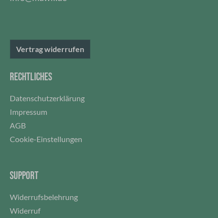
ge
si
Be
bl
Vertrag widerrufen
em
RECHTLICHES
Datenschutzerklärung
Impressum
AGB
Cookie-Einstellungen
SUPPORT
Widerrufsbelehrung
Widerruf