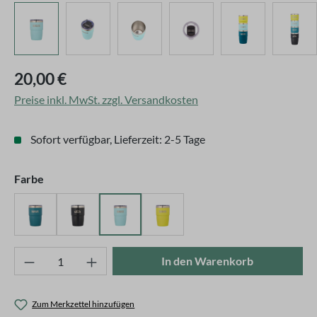
Regulärer Preis:
20,00 €
Preise inkl. MwSt. zzgl. Versandkosten
Sofort verfügbar, Lieferzeit: 2-5 Tage
auswählen
Farbe
Petrol
Schwarz
Türkis
Zitrus-gelb
Produkt Anzahl: Gib den gewünschten Wert ei
In den Warenkorb
Zum Merkzettel hinzufügen