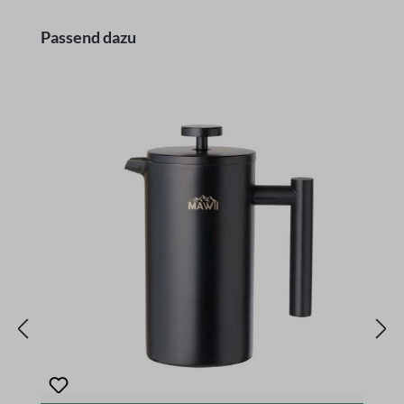
Produktgalerie überspringen
Passend dazu