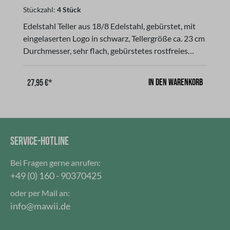
Stückzahl:
4 Stück
St
Edelstahl Teller aus 18/8 Edelstahl, gebürstet, mit
D
eingelaserten Logo in schwarz, Tellergröße ca. 23 cm
Durchmesser, sehr flach, gebürstetes rostfreies
Edelstahl, Spülmaschinen geeignet, abriebfest und
nahezu unverwüstlich. Die Oberfläche ist leicht zu
In den Warenkorb
27,95 €*
reinigen. Aufgrund seiner Eigenschaften ist der
Teller ideal für Camping,- Wander-oder
Trekkingausflüge geeignet. Nachhaltige Alternative
zum Plastikteller oder Melaniengeschirr. So lassen
sich vielen Lieblingsgerichte beim Camping & Co.
SERVICE-HOTLINE
gut genießen.geschmacksneutral, im Set erhältlich
mit 2 oder 4 Stück!
Bei Fragen gerne anrufen:
+49 (0) 160 - 90370425
oder per Mail an:
info@mawii.de