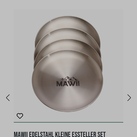
T
MAWII Edelstahl kleine Essteller Set
M