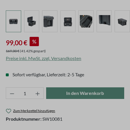
Verkaufspreis:
%
99,00 €
Regulärer Preis:
169,00 €
(41.42% gespart)
Preise inkl. MwSt. zzgl. Versandkosten
Sofort verfügbar, Lieferzeit: 2-5 Tage
Produkt Anzahl: Gib den gewünschten Wert ei
In den Warenkorb
Zum Merkzettel hinzufügen
Produktnummer:
SW10081