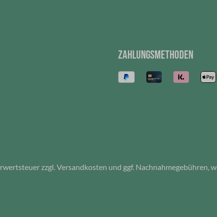
kohlensäurehaltigen Getränken
oder zur Aufbewahrung von
Lebensmitteln oder
verderblichen Waren. Aus 18/8
Edelstahl, Hergestellt aus
ZAHLUNGSMETHODEN
Edelstahl, rostfrei,
Spülmaschinen
geeignet. Fassungsvermögen:
240 mlEdelstahl
hrwertsteuer zzgl.
Versandkosten
und ggf. Nachnahmegebühren, we