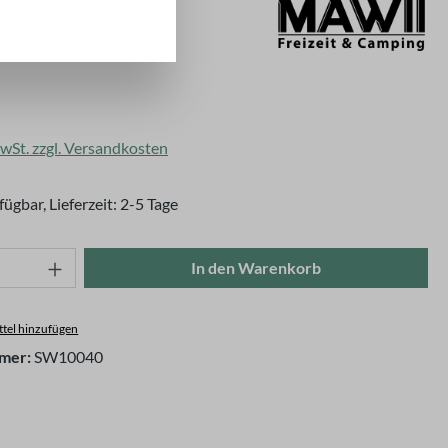
is:
MwSt. zzgl. Versandkosten
fügbar, Lieferzeit: 2-5 Tage
Anzahl: Gib den gewünschten Wert ein oder
In den Warenkorb
tel hinzufügen
mer:
SW10040