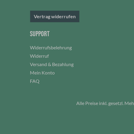
Spülmaschinen geeignet. Die
Farbe ist bruchfest und blättert
Vertrag widerrufen
nicht ab und bekommt keine
Risse und ist 100 %
Auslaufsicher!Fassungsvermöge
SUPPORT
n: 730 mlFarbe: Edelstahl
schwarz
Widerrufsbelehrung
Widerruf
Versand & Bezahlung
Mein Konto
FAQ
Alle Preise inkl. gesetzl. Me