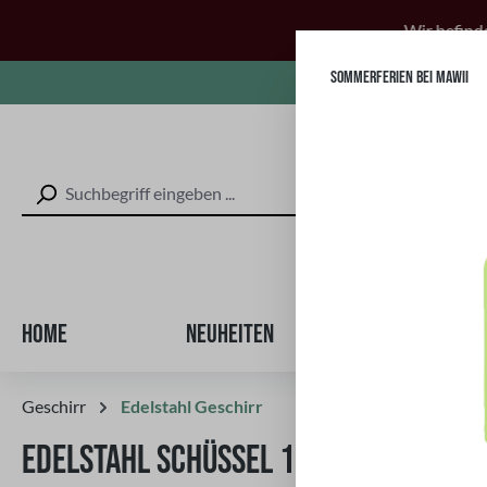
 Hauptinhalt springen
Zur Suche springen
Zur Hauptnavigation springen
Wir befinden uns vom 20
SOMMERFERIEN BEI MAWII
Kostenl
Home
Neuheiten
Equipment
Geschirr
Edelstahl Geschirr
EDELSTAHL SCHÜSSEL 15 CM