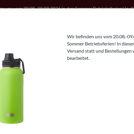
.08.-09.09.2026 in den Sommer Betriebsferien! In dieser Zeit find
oser Versand ab 75€
Versand innerhalb 2-3 Werktagen
D
Wir befinden uns vom 20.08.-09.
Sommer Betriebsferien! In dieser 
Versand statt und Bestellungen 
bearbeitet.
 VAN
Sale Angebote
Geschir