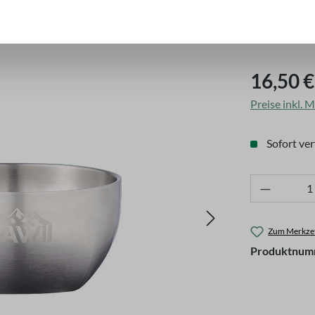
Regulärer Pre
16,50 €
Preise inkl. 
Sofort ver
Produkt 
Zum Merkzet
Produktnum