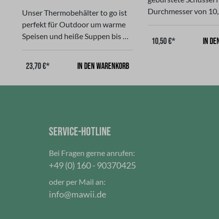
Durchmesser von 10,
Unser Thermobehälter to go ist
wird sehr gern beim
perfekt für Outdoor um warme
oder zu Hause verw
Speisen und heiße Suppen bis 8
In de
10,50 €*
kann diese Schüssel f
Stunden warm zu halten. Dank
Obst oder Snacks ve
seiner extra großen Öffnung
In den Warenkorb
23,70 €*
Unsere Schüssel best
kann man auch Obst, Gemüse,
strapazierfähigen Sta
Joghurt oder kalte Getränke bis
Steel.Aus 18/8 Edelst
zu ca. 14 Stunden kühlenDer
Hergestellt aus Edels
praktischen Edelstahl-Faltlöffel
rostfrei, Spülmaschi
ist selbstverständlich mit
geeignet. Fassungsv
SERVICE-HOTLINE
dabei.Der Thermobehälter
150 mlEs gibt diese S
besteht aus strapazierfähigen
mit 15,5 cm Durchme
Bei Fragen gerne anrufen:
Stainless Steel mit
+49 (0) 160 - 90370425
doppelwandiger
Vakuumisolierung. Auslaufsicher
oder per Mail an:
dank doppeltem
info@mawii.de
Verschluss.Hergestellt aus 18/8
Edelstahl, rostfrei und