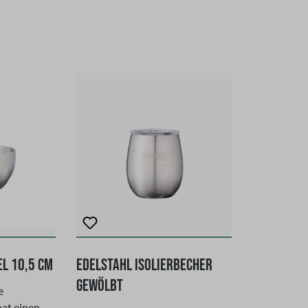
l 10,5 cm
Edelstahl Isolierbecher
gewölbt
e
hat einen