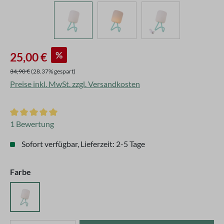
Verkaufspreis:
%
25,00 €
Regulärer Preis:
34,90 €
(28.37% gespart)
Preise inkl. MwSt. zzgl. Versandkosten
Durchschnittliche Bewertung von 5 von 5 Sternen
1 Bewertung
Sofort verfügbar, Lieferzeit: 2-5 Tage
auswählen
Farbe
Türkis