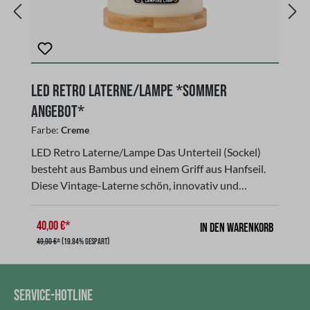
LED Retro Laterne/Lampe *Sommer
L
Angebot*
A
Farbe:
Creme
Fa
LED Retro Laterne/Lampe Das Unterteil (Sockel)
LED
besteht aus Bambus und einem Griff aus Hanfseil.
be
Diese Vintage-Laterne schön, innovativ und
Di
künstlerisch zugleich. Gleichzeitig sind Bambus- und
kü
Hanfseil nachwachsend und ressourcenschonend.
H
40,00 €*
4
In den Warenkorb
Bambusbasis, Anti-Kompression, Anti-Biege, starke
Ba
49,90 €*
(19.84% gespart)
4
Stabilität, keine Verformung. Dies ist ein tolles
St
Geschenk für alle, die Nostalgie und klassischen Stil
Ge
lieben. Die LED Laterne verfügt über einen
li
SERVICE-HOTLINE
stufenlosen Dimmknopf, der von niedriger bis hoher
st