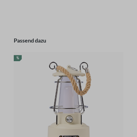
Produktgalerie überspringen
Passend dazu
RABATT
R
%