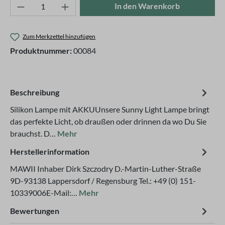
Produkt Anzahl: Gib den gewünschten Wert ei
In den Warenkorb
Zum Merkzettel hinzufügen
Produktnummer:
00084
Beschreibung
Silikon Lampe mit AKKUUnsere Sunny Light Lampe bringt
das perfekte Licht, ob draußen oder drinnen da wo Du Sie
brauchst. D…
Mehr
Herstellerinformation
MAWII Inhaber Dirk Szczodry D.-Martin-Luther-Straße
9D-93138 Lappersdorf / Regensburg Tel.: +49 (0) 151-
10339006E-Mail:…
Mehr
Bewertungen