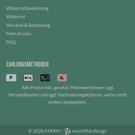
Stromausfällen, Nachtlicht oder Dekoration
Widerrufsbelehrung
verwendet werden. Wasserdichtes Design:
Hergestellt aus hochwertigem ABS-Material, rostet
Widerruf
nie, solide Struktur, gute Luftdichtigkeit,
Versand & Bezahlung
wasserdichte Klasse IPX5, geeignet für Outdoor-
Mein Konto
Aktivitäten bei Regen und Schnee. Größe: 27 cm x
FAQ
14,2 cm x 13,9 cm, 730 Gramm schwerCE zertifiziert
ZAHLUNGSMETHODEN
Alle Preise inkl. gesetzl. Mehrwertsteuer zzgl.
Versandkosten
und ggf. Nachnahmegebühren, wenn nicht
anders angegeben.
© 2026 MAWII
|
neustifter.design