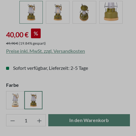
Verkaufspreis:
%
40,00 €
Regulärer Preis:
49,90 €
(19.84% gespart)
Preise inkl. MwSt. zzgl. Versandkosten
Sofort verfügbar, Lieferzeit: 2-5 Tage
auswählen
Farbe
Creme
Grün
Produkt Anzahl: Gib den gewünschten Wert ei
In den Warenkorb