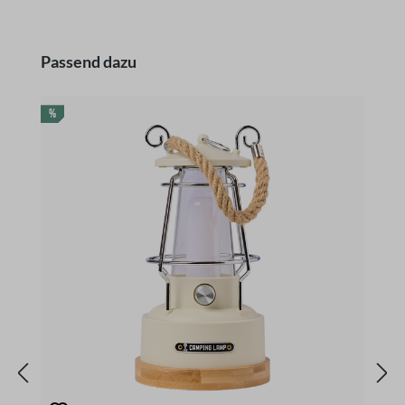
Produktgalerie überspringen
Passend dazu
RABATT
R
%