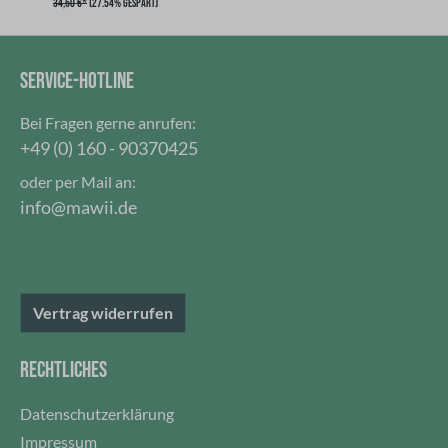
34,50 €*
(27.54% gespart)
Entweichen von Hitze oder Kälte. Dieser Deckel mit
Schiebeverschluß ist nicht auslaufsicher! Verwende
den Becher nicht mit kohlensäurehaltigen
SERVICE-HOTLINE
Getränken oder zur Aufbewahrung von
Lebensmitteln oder verderblichen Waren.
Bei Fragen gerne anrufen:
Hergestellt aus 18/8 Edelstahl, rostfrei und ist nicht
+49 (0) 160 - 90370425
Spülmaschinen geeignet. Die Farbe ist bruchfest und
oder per Mail an:
blättert nicht ab und bekommt keine Risse und ist
info@mawii.de
100 % AuslaufsicherFassungsvermögen: 850 ml (30
oz) Farbe: Olive
Vertrag widerrufen
RECHTLICHES
Datenschutzerklärung
Impressum