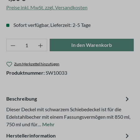
Preise inkl. MwSt. zzgl. Versandkosten
Sofort verfügbar, Lieferzeit: 2-5 Tage
Produkt Anzahl: Gib den gewünschten Wert ei
In den Warenkorb
Zum Merkzettel hinzufügen
Produktnummer:
SW10033
Beschreibung
Dieser Deckel mit schwarzem Schiebedeckel ist für die
Edelstahlbecher mit einem Fassungsvermögen mit 850 ml,
750 ml und für…
Mehr
Herstellerinformation