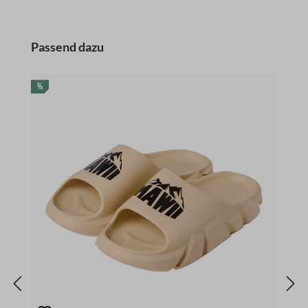
Produktgalerie überspringen
Passend dazu
RABATT
R
%