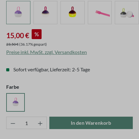
Verkaufspreis:
%
15,00 €
Regulärer Preis:
23,50 €
(36.17% gespart)
Preise inkl. MwSt. zzgl. Versandkosten
Sofort verfügbar, Lieferzeit: 2-5 Tage
auswählen
Farbe
Pink
Produkt Anzahl: Gib den gewünschten Wert ei
In den Warenkorb