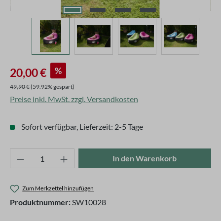
Verkaufspreis:
%
20,00 €
Regulärer Preis:
49,90 €
(59.92% gespart)
Preise inkl. MwSt. zzgl. Versandkosten
Sofort verfügbar, Lieferzeit: 2-5 Tage
Produkt Anzahl: Gib den gewünschten Wert ei
In den Warenkorb
Zum Merkzettel hinzufügen
Produktnummer:
SW10028