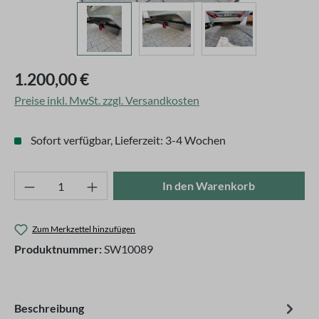
Regulärer Preis:
1.200,00 €
Preise inkl. MwSt. zzgl. Versandkosten
Sofort verfügbar, Lieferzeit: 3-4 Wochen
Produkt Anzahl: Gib den gewünschten Wert ei
In den Warenkorb
Zum Merkzettel hinzufügen
Produktnummer:
SW10089
Beschreibung